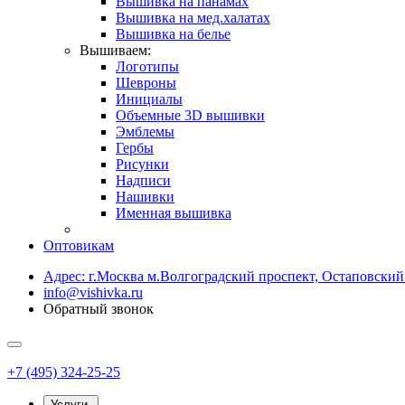
Вышивка на панамах
Вышивка на мед.халатах
Вышивка на белье
Вышиваем:
Логотипы
Шевроны
Инициалы
Объемные 3D вышивки
Эмблемы
Гербы
Рисунки
Надписи
Нашивки
Именная вышивка
Оптовикам
Адрес: г.Москва м.Волгоградский проспект, Остаповский п
info@vishivka.ru
Обратный звонок
+7 (495) 324-25-25
Услуги