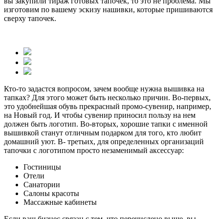
вы закупили тираж готовых тапочек, то это не проблема. Мы
изготовим по вашему эскизу нашивки, которые пришиваются
сверху тапочек.
Кто-то задастся вопросом, зачем вообще нужна вышивка на
тапках? Для этого может быть несколько причин. Во-первых,
это удобнейшая обувь прекрасный промо-сувенир, например,
на Новый год. И чтобы сувенир приносил пользу на нем
должен быть логотип. Во-вторых, хорошие тапки с именной
вышивкой станут отличным подарком для того, кто любит
домашний уют. В- третьих, для определенных организаций
тапочки с логотипом просто незаменимый аксессуар:
Гостиницы
Отели
Санатории
Салоны красоты
Массажные кабинеты
Если ваш бизнес связан с тем, что перечислено выше, вы