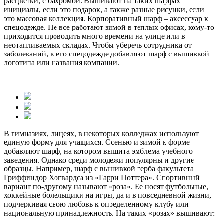
расцветки, с бахромой. Вышивают на таких шарфах
инициалы, если это подарок, а также разные рисунки, если
это массовая коллекция. Корпоративный шарф – аксессуар к
спецодежде. Не все работают зимой в теплых офисах, кому-то
приходится проводить много времени на улице или в
неотапливаемых складах. Чтобы уберечь сотрудника от
заболеваний, к его спецодежде добавляют шарф с вышивкой
логотипа или названия компании.
В гимназиях, лицеях, в некоторых колледжах используют
единую форму для учащихся. Осенью и зимой к форме
добавляют шарф, на котором вышита эмблема учебного
заведения. Однако среди молодежи популярны и другие
образцы. Например, шарф с вышивкой герба факультета
Гриффиндор Хогвардса из «Гарри Поттера». Спортивный
вариант по-другому называют «роза». Ее носят футбольные,
хоккейные болельщики на игры, да и в повседневной жизни,
подчеркивая свою любовь к определенному клубу или
национальную принадлежность. На таких «розах» вышивают: